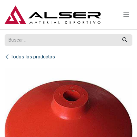
Ir al contenido
Todos los productos