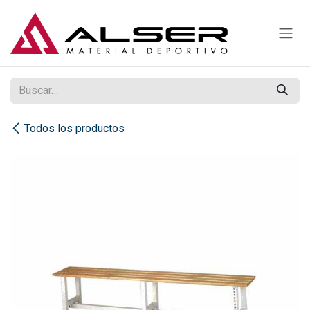
Ir al contenido
Todos los productos