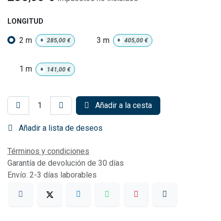
LONGITUD
2 m
3 m
+
285,00
€
+
405,00
€
1 m
+
141,00
€
Añadir a la cesta
Añadir a lista de deseos
Términos y condiciones
Garantía de devolución de 30 días
Envío: 2-3 días laborables