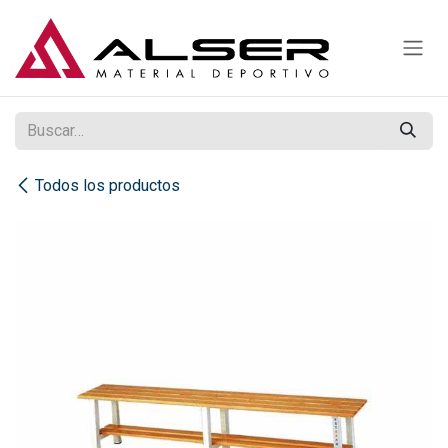
Ir al contenido
Todos los productos