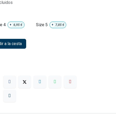
cluidos
e 4
Size 5
+
6,95
€
+
7,85
€
r a la cesta