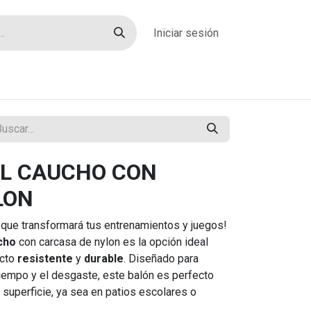
Iniciar sesión
rías
Sobre nosotros
Blog
Contacto
L CAUCHO CON
LON
que transformará tus entrenamientos y juegos!
cho
con carcasa de nylon es la opción ideal
ucto
resistente
y
durable
. Diseñado para
 tiempo y el desgaste, este balón es perfecto
r superficie, ya sea en patios escolares o