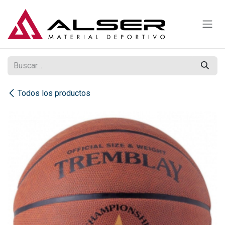
Ir al contenido
Todos los productos