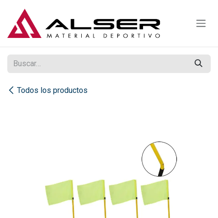
Ir al contenido
Todos los productos