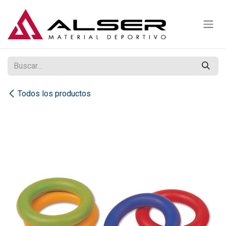
Ir al contenido
Todos los productos