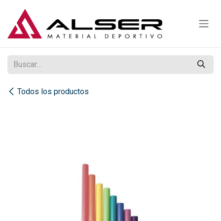
Ir al contenido
Todos los productos