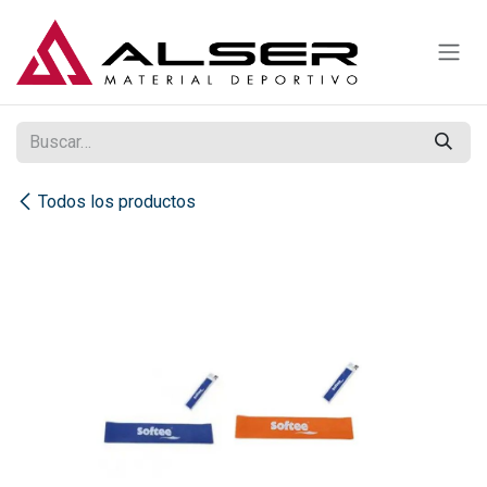
Ir al contenido
Todos los productos