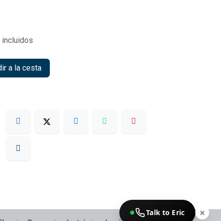
incluidos
r a la cesta
Talk to Eric
✕