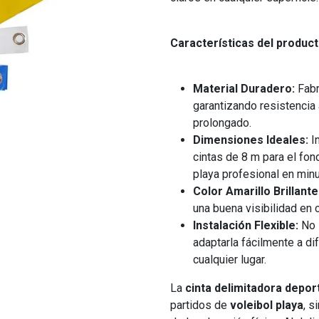
Características del product
Material Duradero:
Fabr
garantizando resistencia
prolongado.
Dimensiones Ideales:
In
cintas de 8 m para el fo
playa profesional en minu
Color Amarillo Brillante
una buena visibilidad en 
Instalación Flexible:
No i
adaptarla fácilmente a di
cualquier lugar.
La
cinta delimitadora depor
partidos de
voleibol playa
, s