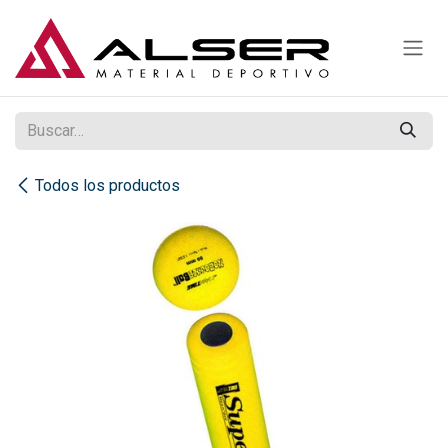
Ir al contenido
Todos los productos