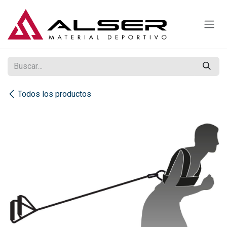
Ir al contenido
Todos los productos