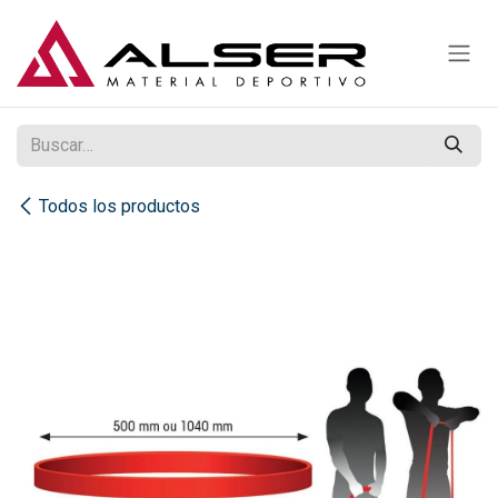
Ir al contenido
Todos los productos