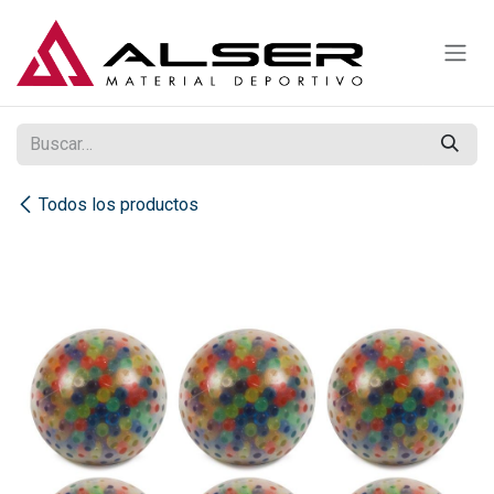
Ir al contenido
Todos los productos