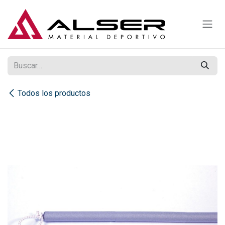
Ir al contenido
Todos los productos