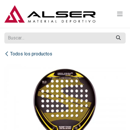
Ir al contenido
Todos los productos