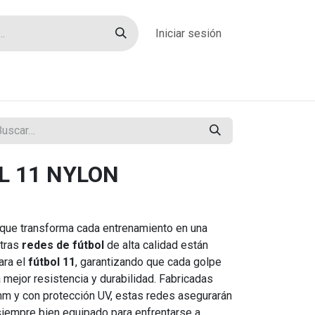
Iniciar sesión
rías
Sobre nosotros
Blog
Contacto
L 11 NYLON
que transforma cada entrenamiento en una
stras
redes de fútbol
de alta calidad están
ara el
fútbol 11
, garantizando que cada golpe
 mejor resistencia y durabilidad. Fabricadas
m y con protección UV, estas redes asegurarán
siempre bien equipado para enfrentarse a