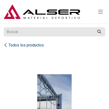
Ir al contenido
Todos los productos