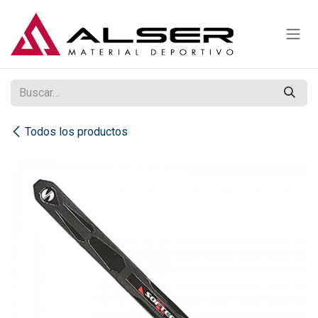
Ir al contenido
Todos los productos