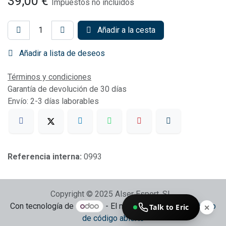
39,00
€
Impuestos no incluidos
Añadir a la cesta
Añadir a lista de deseos
Términos y condiciones
Garantía de devolución de 30 días
Envío: 2-3 días laborables
Referencia interna:
0993
Copyright © 2025 Alser Esport, SL
Con tecnología de
- El mejor
Comercio electrónico
Talk to Eric
✕
de código abierto