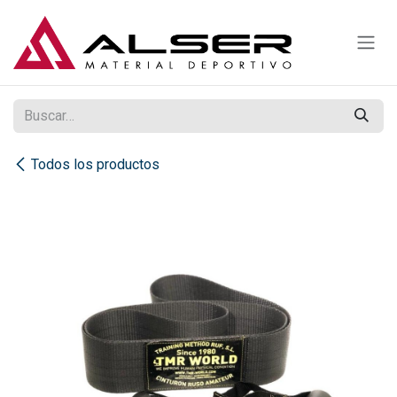
Ir al contenido
Todos los productos