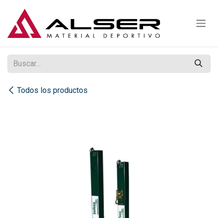
Ir al contenido
Todos los productos