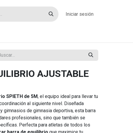
Iniciar sesión
rías
Sobre nosotros
Blog
Contacto
UILIBRIO AJUSTABLE
brio SPIETH de 5M
, el equipo ideal para llevar tu
coordinación al siguiente nivel. Diseñada
y gimnasios de gimnasia deportiva, esta barra
dares profesionales, sino que también se
cíficas. Perfecta para atletas de todos los
ar barra de equilibrio
que maximice tu