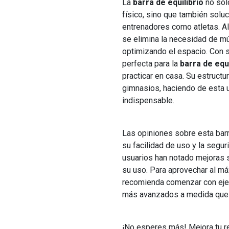
La
barra de equilibrio
no sol
físico, sino que también sol
entrenadores como atletas. Al
se elimina la necesidad de mú
optimizando el espacio. Con s
perfecta para la
barra de equi
practicar en casa. Su estructu
gimnasios, haciendo de esta
indispensable.
Las opiniones sobre esta bar
su facilidad de uso y la segu
usuarios han notado mejoras si
su uso. Para aprovechar al m
recomienda comenzar con ejer
más avanzados a medida que
¡No esperes más! Mejora tu r