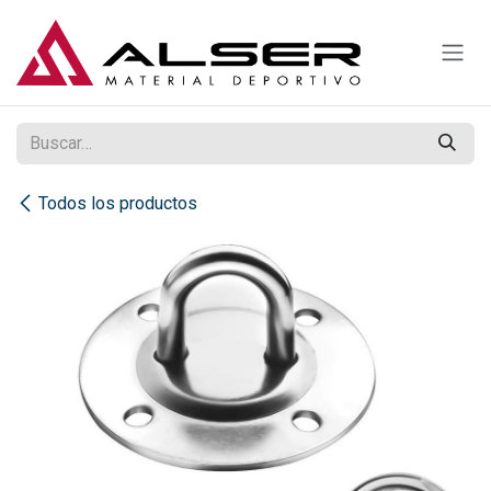
Ir al contenido
Todos los productos