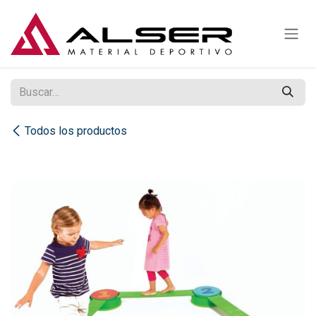
Ir al contenido
Todos los productos