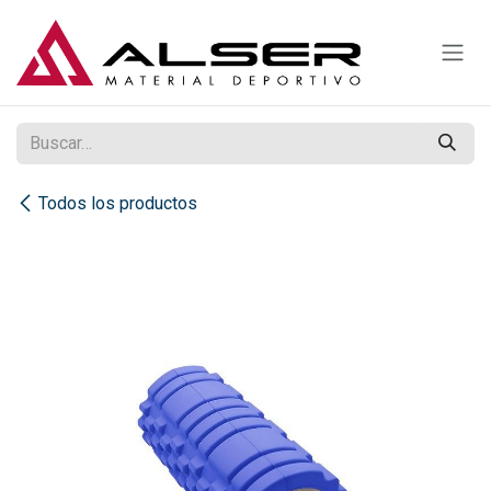
Ir al contenido
Todos los productos