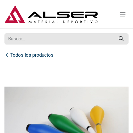
Ir al contenido
Todos los productos