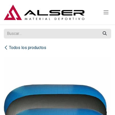
Ir al contenido
Todos los productos