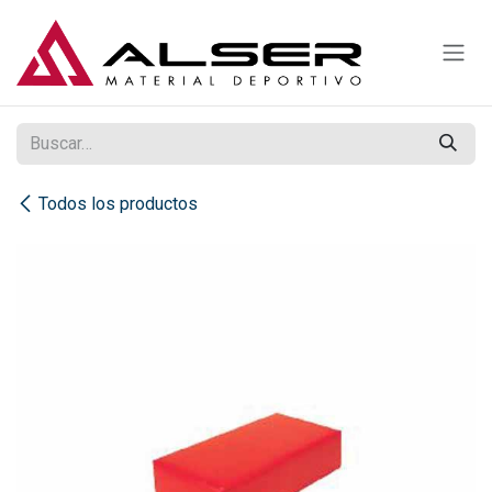
Ir al contenido
Todos los productos