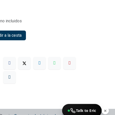
no incluidos
r a la cesta
Talk to Eric
✕