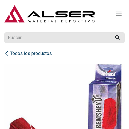
Ir al contenido
Todos los productos