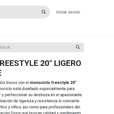
Iniciar sesión
rías
Sobre nosotros
Blog
Contacto
REESTYLE 20" LIGERO
E
los trucos con el
monociclo freestyle 20"
nociclo está diseñado especialmente para
 y perfeccionar su destreza en el apasionante
nación de ligereza y resistencia lo convierte
ultos y niños, así como para profesionales del
ación física que buscan calidad y rendimiento