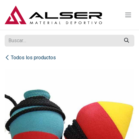
Ir al contenido
Todos los productos