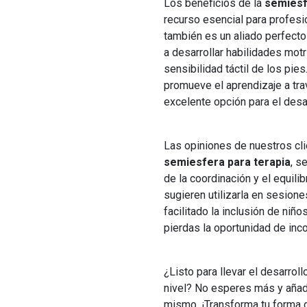
Los beneficios de la
semiesf
recurso esencial para profesi
también es un aliado perfect
a desarrollar habilidades motri
sensibilidad táctil de los pi
promueve el aprendizaje a trav
excelente opción para el des
Las opiniones de nuestros cli
semiesfera para terapia
, s
de la coordinación y el equil
sugieren utilizarla en sesion
facilitado la inclusión de niñ
pierdas la oportunidad de incor
¿Listo para llevar el desarroll
nivel? No esperes más y aña
mismo. ¡Transforma tu forma d