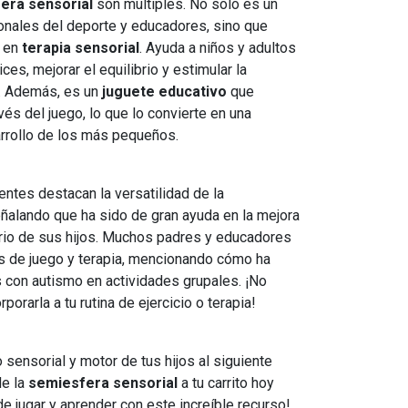
era sensorial
son múltiples. No solo es un
onales del deporte y educadores, sino que
o en
terapia sensorial
. Ayuda a niños y adultos
ces, mejorar el equilibrio y estimular la
es. Además, es un
juguete educativo
que
és del juego, lo que lo convierte en una
arrollo de los más pequeños.
entes destacan la versatilidad de la
eñalando que ha sido de gran ayuda en la mejora
ibrio de sus hijos. Muchos padres y educadores
es de juego y terapia, mencionando cómo ha
os con autismo en actividades grupales. ¡No
porarla a tu rutina de ejercicio o terapia!
o sensorial y motor de tus hijos al siguiente
de la
semiesfera sensorial
a tu carrito hoy
e jugar y aprender con este increíble recurso!