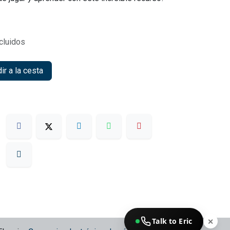
cluidos
r a la cesta
Talk to Eric
✕