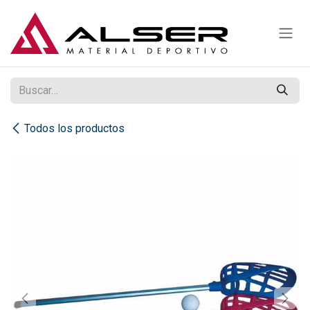
Ir al contenido
Todos los productos