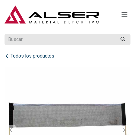
Ir al contenido
Todos los productos