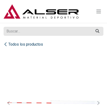
Ir al contenido
Todos los productos