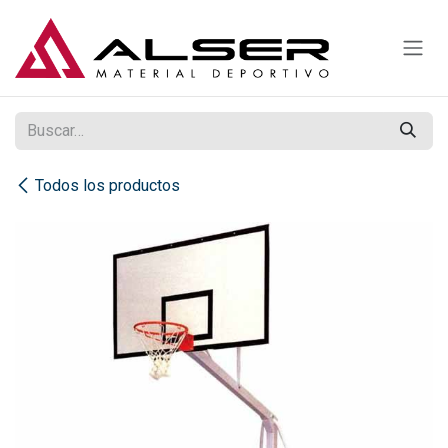
Ir al contenido
Todos los productos