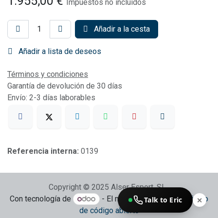
1.955,00
€
Impuestos no incluidos
Añadir a la cesta
Añadir a lista de deseos
Términos y condiciones
Garantía de devolución de 30 días
Envío: 2-3 días laborables
Referencia interna:
0139
Copyright © 2025 Alser Esport, SL
Con tecnología de
- El mejor
Comercio electrónico
Talk to Eric
✕
de código abierto