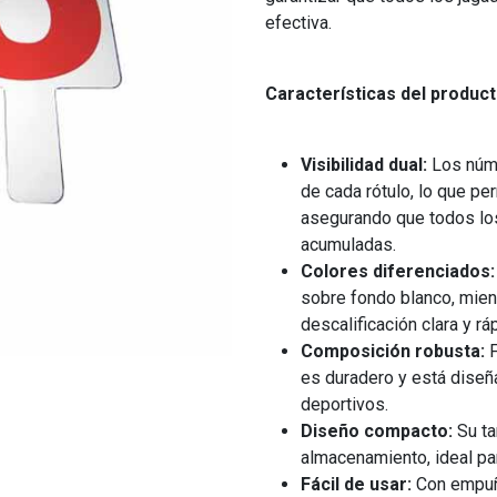
efectiva.
Características del product
Visibilidad dual:
Los núme
de cada rótulo, lo que pe
asegurando que todos los 
acumuladas.
Colores diferenciados:
sobre fondo blanco, mient
descalificación clara y rá
Composición robusta:
F
es duradero y está diseña
deportivos.
Diseño compacto:
Su ta
almacenamiento, ideal par
Fácil de usar:
Con empuñ