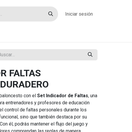
Iniciar sesión
rías
Sobre nosotros
Blog
Contacto
R FALTAS
 DURADERO
 baloncesto con el
Set Indicador de Faltas
, una
ara entrenadores y profesores de educación
 el control de faltas personales durante los
 funcional, sino que también destaca por su
 Con él, podrás mantener el flujo del juego y
adores comprendan las reglas de manera