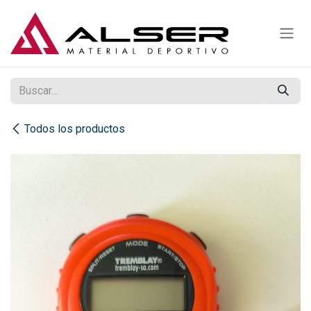
Ir al contenido
Todos los productos