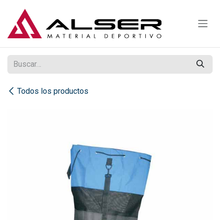
Ir al contenido
Todos los productos