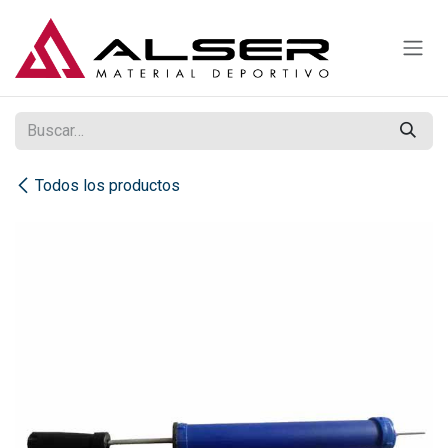
Ir al contenido
Todos los productos