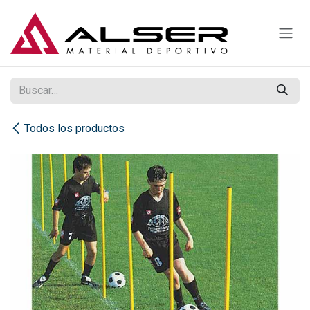
Ir al contenido
Todos los productos